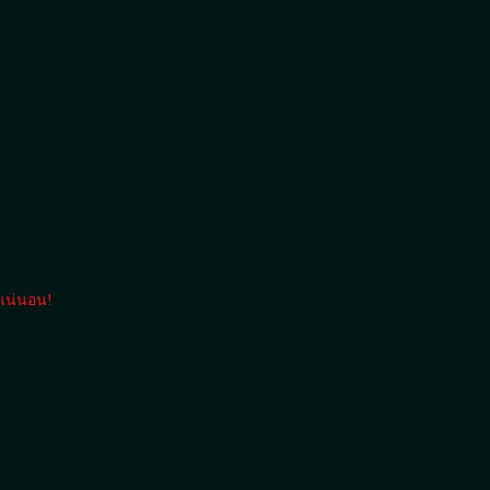
อแน่นอน!