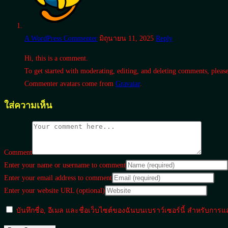
A WordPress Commenter
มิถุนายน 11, 2025
Reply
Hi, this is a comment.
To get started with moderating, editing, and deleting comments, pleas
Commenter avatars come from
Gravatar
.
ใส่ความเห็น
Comment
Enter your name or username to comment
Enter your email address to comment
Enter your website URL (optional)
บันทึกชื่อ, อีเมล และชื่อเว็บไซต์ของฉันบนเบราว์เซอร์นี้ สำหรับการ