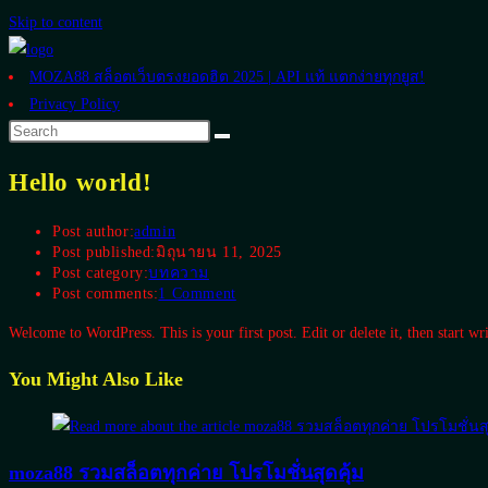
Skip to content
MOZA88 สล็อตเว็บตรงยอดฮิต 2025 | API แท้ แตกง่ายทุกยูส!
Privacy Policy
Hello world!
Post author:
admin
Post published:
มิถุนายน 11, 2025
Post category:
บทความ
Post comments:
1 Comment
Welcome to WordPress. This is your first post. Edit or delete it, then start wr
You Might Also Like
moza88 รวมสล็อตทุกค่าย โปรโมชั่นสุดคุ้ม